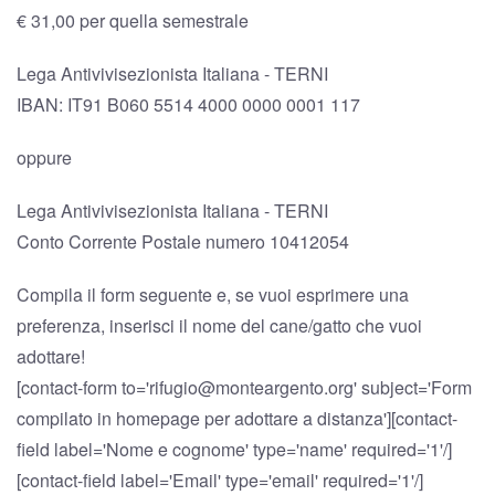
€ 31,00 per quella semestrale
Lega Antivivisezionista Italiana - TERNI
IBAN: IT91 B060 5514 4000 0000 0001 117
oppure
Lega Antivivisezionista Italiana - TERNI
Conto Corrente Postale numero 10412054
Compila il form seguente e, se vuoi esprimere una
preferenza, inserisci il nome del cane/gatto che vuoi
adottare!
[contact-form to='rifugio@monteargento.org' subject='Form
compilato in homepage per adottare a distanza'][contact-
field label='Nome e cognome' type='name' required='1'/]
[contact-field label='Email' type='email' required='1'/]