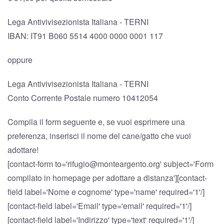
Lega Antivivisezionista Italiana - TERNI
IBAN: IT91 B060 5514 4000 0000 0001 117
oppure
Lega Antivivisezionista Italiana - TERNI
Conto Corrente Postale numero 10412054
Compila il form seguente e, se vuoi esprimere una
preferenza, inserisci il nome del cane/gatto che vuoi
adottare!
[contact-form to='rifugio@monteargento.org' subject='Form
compilato in homepage per adottare a distanza'][contact-
field label='Nome e cognome' type='name' required='1'/]
[contact-field label='Email' type='email' required='1'/]
[contact-field label='Indirizzo' type='text' required='1'/]